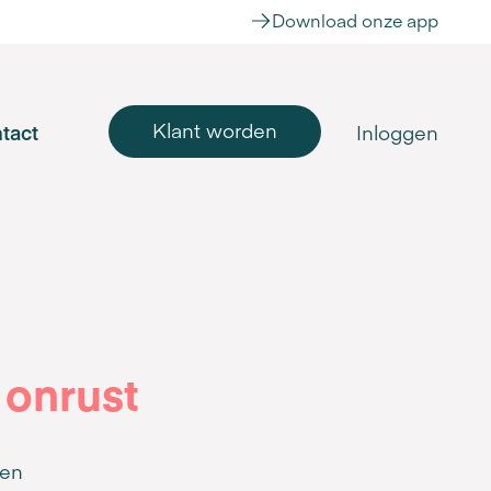
Download onze app
Klant worden
tact
Inloggen
 onrust
ten