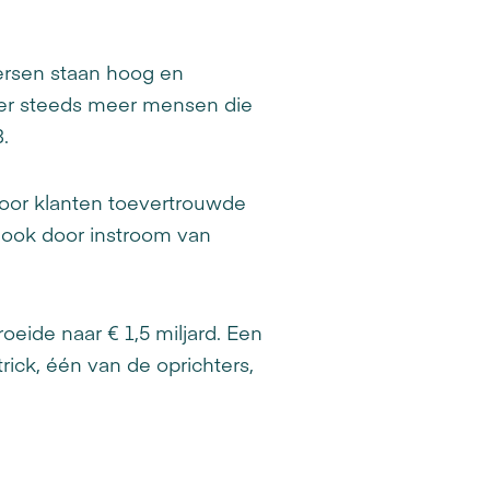
oersen staan hoog en
n er steeds meer mensen die
B.
 door klanten toevertrouwde
 ook door instroom van
ide naar € 1,5 miljard. Een
trick, één van de oprichters,