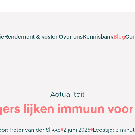
ie
Rendement & kosten
Over ons
Kennisbank
Blog
Con
Actualiteit
ers lijken immuun voor
or:
Peter van der Slikke
2 juni 2026
Leestijd:
3 minu