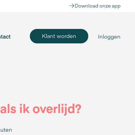
Download onze app
Klant worden
tact
Inloggen
ls ik overlijd?
nuten