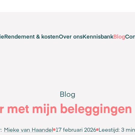
ie
Rendement & kosten
Over ons
Kennisbank
Blog
Con
Blog
 met mijn beleggingen a
:
Mieke van Haandel
17 februari 2026
Leestijd:
3 mi