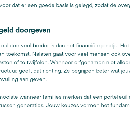
voor dat er een goede basis is gelegd, zodat de ove
 geld doorgeven
alaten veel breder is dan het financiële plaatje. He
ico en toekomst. Nalaten gaat voor veel mensen ook o
aasten of te twijfelen. Wanneer erfgenamen niet all
structuur, geeft dat richting. Ze begrijpen beter wat j
nvulling aan geven.
t mooiste wanneer families merken dat een portefeuill
g tussen generaties. Jouw keuzes vormen het fundam