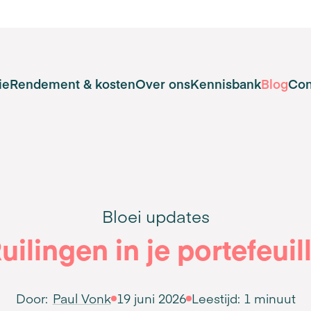
ie
Rendement & kosten
Over ons
Kennisbank
Blog
Con
Bloei updates
uilingen in je portefeuil
Door:
Paul Vonk
19 juni 2026
Leestijd:
1 minuut