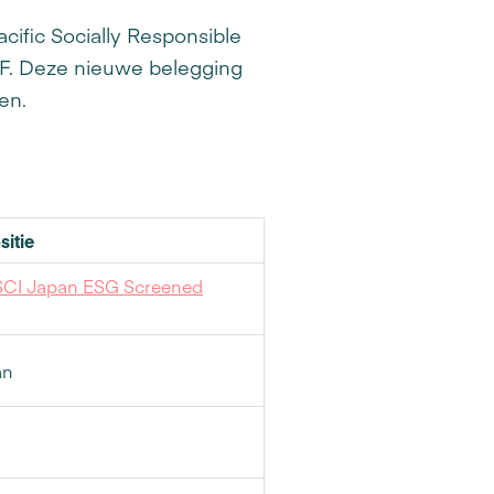
ific Socially Responsible
F. Deze nieuwe belegging
en.
itie
SCI Japan ESG Screened
an