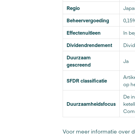
Regio
Japa
Beheervergoeding
0,15
Effectenuitleen
In b
Dividendrendement
Divi
Duurzaam
Ja
gescreend
Arti
SFDR classificatie
op h
De in
Duurzaamheidsfocus
ketel
Comp
Voor meer informatie over d