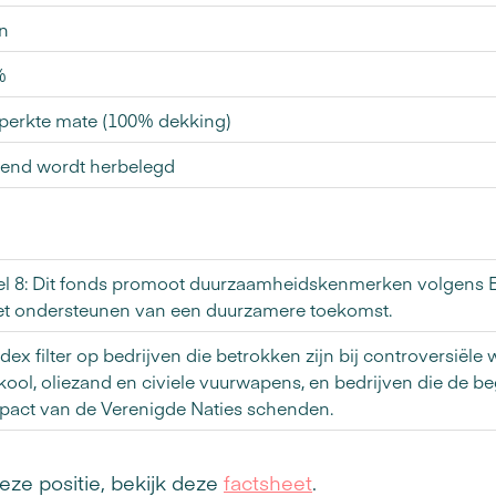
n
%
eperkte mate (100% dekking)
dend wordt herbelegd
kel 8: Dit fonds promoot duurzaamheidskenmerken volgens E
et ondersteunen van een duurzamere toekomst.
dex filter op bedrijven die betrokken zijn bij controversiël
kool, oliezand en civiele vuurwapens, en bedrijven die de b
act van de Verenigde Naties schenden.
eze positie, bekijk deze
factsheet
.