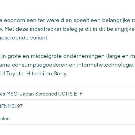
 economieën ter wereld en speelt een belangrijke rol
Met deze indextracker beleg je dit in dit belangrijk
escreende variant.
zijn grote en middelgrote ondernemingen (large en m
rzame consumptiegoederen en informatietechnologie
ld Toyota, Hitachi en Sony.
res MSCI Japan Screened UCITS ETF
BFNM3L97
elen