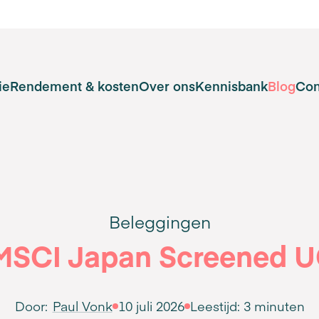
ie
Rendement & kosten
Over ons
Kennisbank
Blog
Con
Beleggingen
 MSCI Japan Screened U
Door:
Paul Vonk
10 juli 2026
Leestijd:
3 minuten